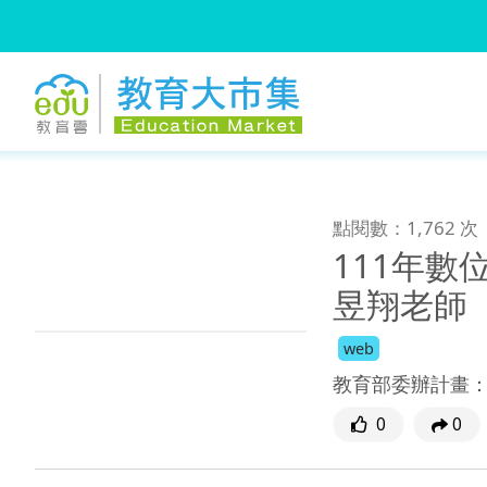
:::
跳到主要內容
:::
點閱數：1,762 次
111年數
昱翔老師
web
教育部委辦計畫
0
0