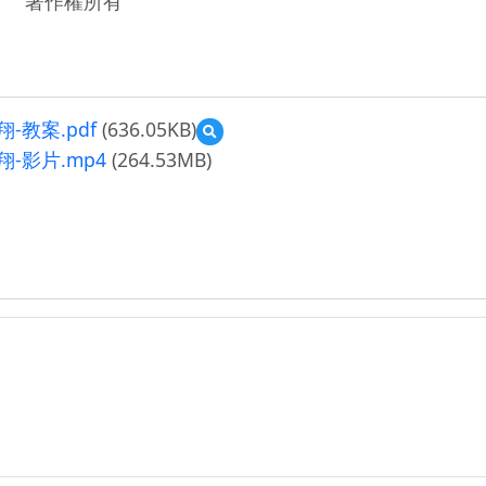
著作權所有
-教案.pdf
(636.05KB)
預
覽
-影片.mp4
(264.53MB)
111
年
數
位
學
習
推
動
優
良
教
案-
自
主
學
習