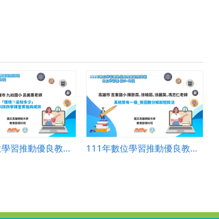
111年數位學習推動優良教案-新科技組(國小)-特優-高雄市九如國小-呂美惠老師
111年數位學習推動優良教案-自主學習組(國小)-特優-高雄市吉東國小-陳欽霖、徐曉茹、徐麗英、馮志仁老師