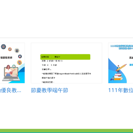
組
(國
小)-
高
昱
翔-
教
案.pdf
111年數位學習推動優良教案-自主學習組(國小)-特優-臺中市北屯國小-葉晉源、曾于玟、張晏甄老師
節慶教學端午節