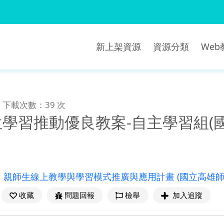
新上架資源
資源分類
We
下載次數：39 次
位學習推動優良教案-自主學習組(國
：
親師生線上教學與學習模式推廣與應用計畫
(國立高雄
收藏
問題回報
檢舉
加入追蹤