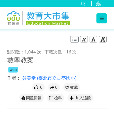
:::
跳到主要內容
:::
點閱數：1,044 次
下載次數：16 次
數學教案
web
作者：
吳美幸
(臺北市立古亭國小)
0
0
收藏
問題回報
檢舉
加入追蹤