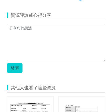
覽
古
(資
亭
源
國
資源評論或心得分享
縮
小
圖)0609
行
球
動
體.png
學
習-
-
吳
美
幸.pdf
發表
其他人也看了這些資源