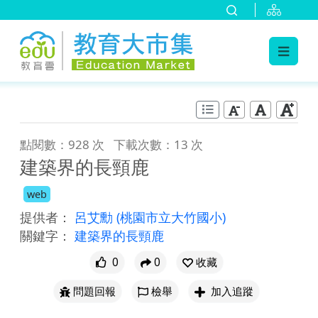
:::
跳到主要內容
:::
點閱數：928 次
下載次數：13 次
建築界的長頸鹿
web
提供者：
呂艾勳
(桃園市立大竹國小)
關鍵字：
建築界的長頸鹿
0
0
收藏
問題回報
檢舉
加入追蹤