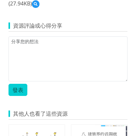
(27.94KB)
預
覽
智
慧
資源評論或心得分享
型
教
室
資
訊
設
備
融
入
語
文
發表
教
學-
大
竹
其他人也看了這些資源
國
小.zip