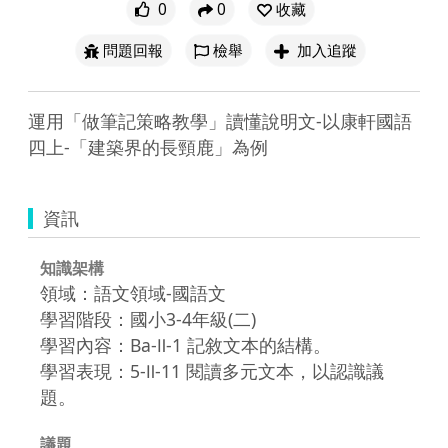
0
0
收藏
問題回報
檢舉
加入追蹤
運用「做筆記策略教學」讀懂說明文-以康軒國語
資訊
知識架構
領域：語文領域-國語文
學習階段：國小3-4年級(二)
學習內容：Ba-Ⅱ-1 記敘文本的結構。
學習表現：5-Ⅱ-11 閱讀多元文本，以認識議
題。
議題