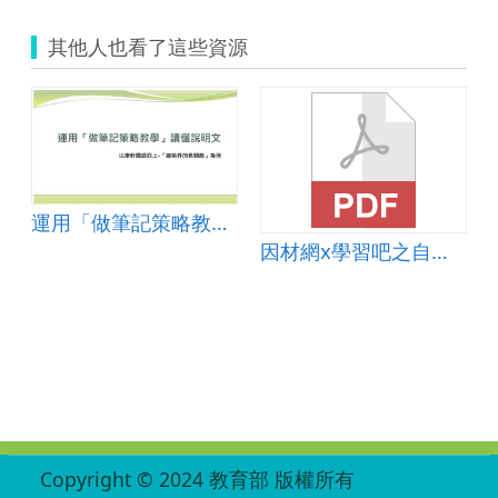
其他人也看了這些資源
運用「做筆記策略教學」讀懂說明文-以康軒國語四上-「建築界的長頸鹿」為例
因材網x學習吧之自主學習課堂，以摘錄段落大意為例
:::
Copyright © 2024 教育部 版權所有