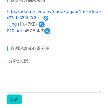
http://odata.tn.edu.tw/ebooktagapi/Intro/Inde
x2?id=389ff7c8e...
1.jpg
(10.47KB)
預
覽
B10.odt
(457.53KB)
預
1.jpg
覽
B10.odt
資源評論或心得分享
發表