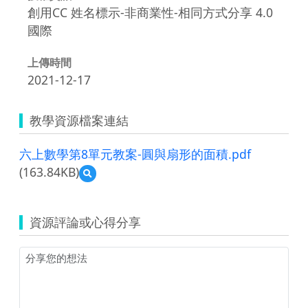
創用CC 姓名標示-非商業性-相同方式分享 4.0
國際
上傳時間
2021-12-17
教學資源檔案連結
六上數學第8單元教案-圓與扇形的面積.pdf
(163.84KB)
預
覽
六
上
資源評論或心得分享
數
學
第
8
單
元
教