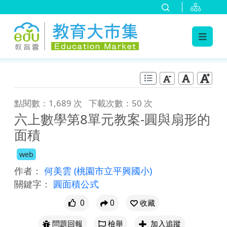
:::
跳到主要內容
:::
點閱數：1,689 次
下載次數：50 次
六上數學第8單元教案-圓與扇形的
面積
web
作者：
何美雲
(桃園市立平興國小)
關鍵字：
圓面積公式
0
0
收藏
問題回報
檢舉
加入追蹤