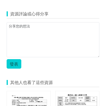
覽
數
學
資源評論或心得分享
二
上
第
五
單
元
教
學
活
動
設
發表
計
單.zip
其他人也看了這些資源