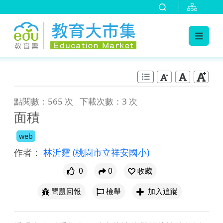
:::
跳到主要內容
:::
點閱數：565 次
下載次數：3 次
面積
web
作者：
林沂霆
(桃園市立祥安國小)
0
0
收藏
問題回報
檢舉
加入追蹤