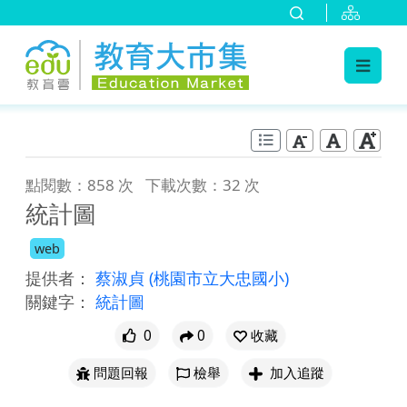
:::
跳到主要內容
:::
點閱數：858 次
下載次數：32 次
統計圖
web
提供者：
蔡淑貞
(桃園市立大忠國小)
關鍵字：
統計圖
0
0
收藏
問題回報
檢舉
加入追蹤