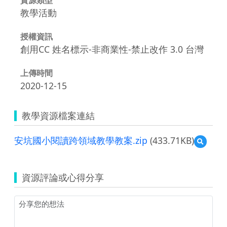
教學活動
授權資訊
創用CC 姓名標示-非商業性-禁止改作 3.0 台灣
上傳時間
2020-12-15
教學資源檔案連結
安坑國小閱讀跨領域教學教案.zip
(433.71KB)
預
覽
安
坑
資源評論或心得分享
國
小
閱
讀
跨