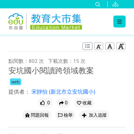
:::
跳到主要內容
:::
點閱數：802 次
下載次數：15 次
安坑國小閱讀跨領域教案
web
提供者：
宋靜怡
(新北市立安坑國小)
0
0
收藏
問題回報
檢舉
加入追蹤