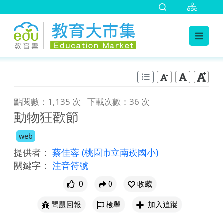
:::
跳到主要內容
:::
點閱數：1,135 次
下載次數：36 次
動物狂歡節
web
提供者：
蔡佳蓉
(桃園市立南崁國小)
關鍵字：
注音符號
0
0
收藏
問題回報
檢舉
加入追蹤