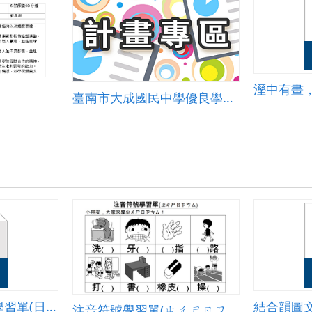
溼中有畫
臺南市大成國民中學優良學校選拔簡報
注音符號綜合練習學習單(日常用品)
結合韻圖
注音符號學習單(ㄓㄔㄕㄖㄗㄘㄙ)