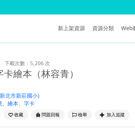
新上架資源
資源分類
We
次
下載次數：5,206 次
字卡繪本（林容青）
(新北市新莊國小)
號
、
繪本
、
字卡
收藏
問題回報
檢舉
加入追蹤