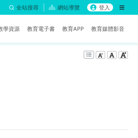
全站搜尋
網站導覽
登入
b教學資源
教育電子書
教育APP
教育媒體影音