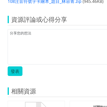
108注音符號字卡繪本_題目_林容青.zip
(945.46KB)
資源評論或心得分享
發表
相關資源