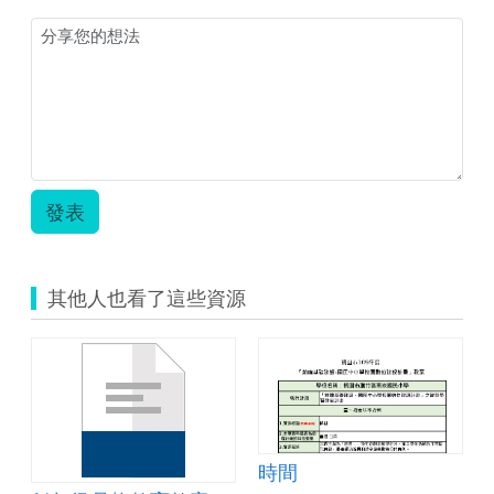
習
教
室
教
案
211
楊
子
嫺.zip
發表
其他人也看了這些資源
時間