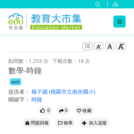
:::
跳到主要內容
:::
點閱數：1,259 次
下載次數：18 次
數學-時鐘
web
提供者：
楊子嫺
(桃園市立南崁國小)
關鍵字：
時鐘
0
0
收藏
問題回報
檢舉
加入追蹤