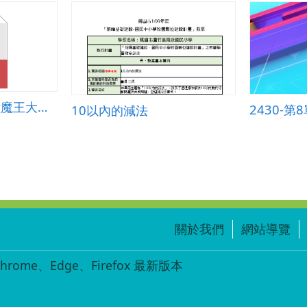
第九單元時間─時鐘魔王大解密
10以內的減法
關於我們
網站導覽
ome、Edge、Firefox 最新版本
-002