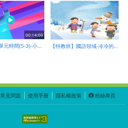
00:14:00
2430-第8單元時間(5-3)-小二數學(翰林)
【特教班】國語領域-冷冷的冬天
常見問題
使用手冊
隱私權政策
粉絲專頁