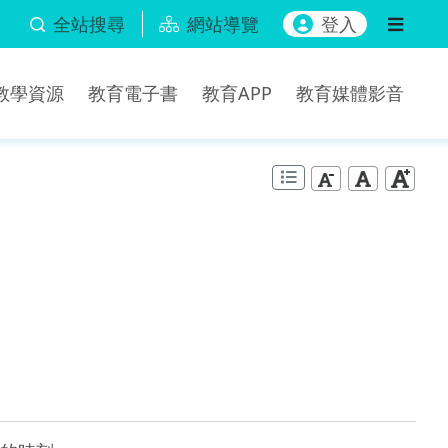
全站搜尋
網站導覽
登入
b教學資源
教育電子書
教育APP
教育媒體影音