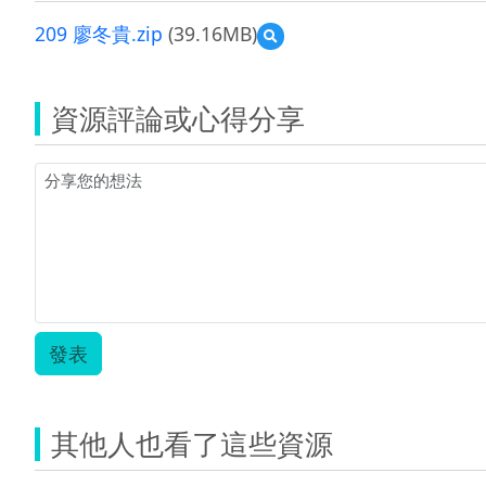
209 廖冬貴.zip
(39.16MB)
預
覽
209
廖
資源評論或心得分享
冬
貴.zip
發表
其他人也看了這些資源