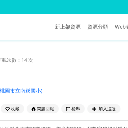
新上架資源
資源分類
We
下載次數：14 次
(桃園市立南崁國小)
收藏
問題回報
檢舉
加入追蹤