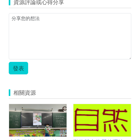
資源評論或心得分享
國
教
素
養
導
向
教
學
方
案
格
發表
式-
三
下
時
相關資源
間
本
0306.pdf