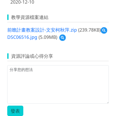
2020-12-10
教學資源檔案連結
前瞻計畫教案設計-文安柯秋萍.zip
(239.78KB)
預
覽
DSC06516.jpg
(5.09MB)
預
前
覽
瞻
DSC06516.jpg
計
畫
資源評論或心得分享
教
案
設
計-
文
安
柯
秋
萍.zip
發表