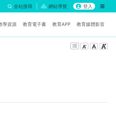
全站搜尋
網站導覽
登入
b教學資源
教育電子書
教育APP
教育媒體影音