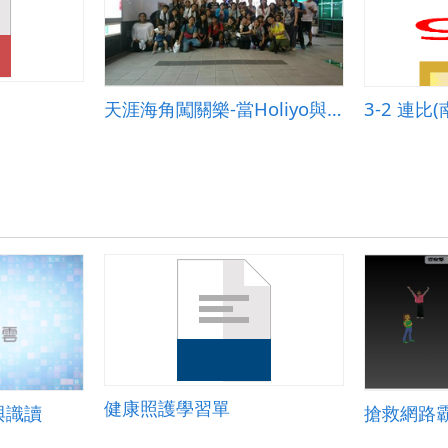
天涯海角闖關樂-當Holiyo與GPS相遇時
3-2 連比
健康照護學習單
與識讀
搶救網路