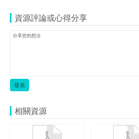
109
資
資源評論或心得分享
訊
8
上
素
養
學
習
單-
教
用.pdf
發表
相關資源