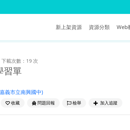
新上架資源
資源分類
We
下載次數：19 次
學習單
(嘉義市立南興國中)
收藏
問題回報
檢舉
加入追蹤