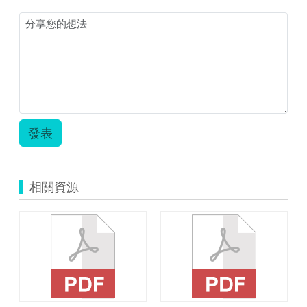
轉
球
迷
宮
(怡
慧)-
國
中.zip
發表
相關資源
遇時