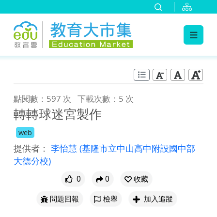
:::
跳到主要內容
:::
點閱數：597 次
下載次數：5 次
轉轉球迷宮製作
web
提供者：
李怡慧
(基隆市立中山高中附設國中部
大德分校)
0
0
收藏
問題回報
檢舉
加入追蹤