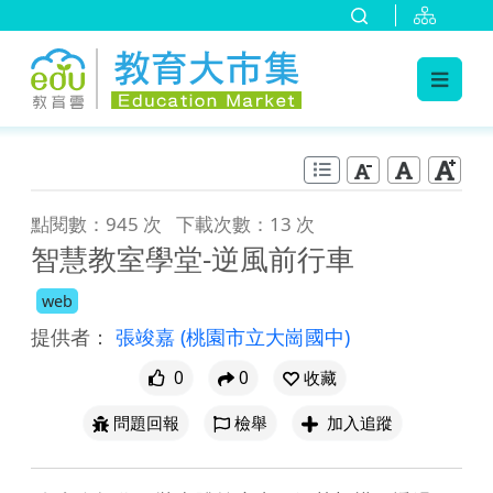
:::
跳到主要內容
:::
點閱數：945 次
下載次數：13 次
智慧教室學堂-逆風前行車
web
提供者：
張竣嘉
(桃園市立大崗國中)
0
0
收藏
問題回報
檢舉
加入追蹤