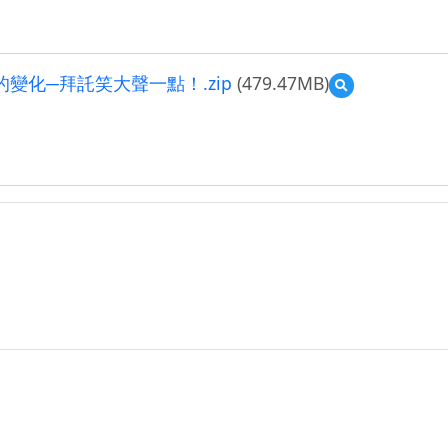
變化─拜託笑大聲一點！.zip
(479.47MB)
預
覽
運
算
思
維
融
入
自
然
教
材-
運
算
思
維
融
入
自
然