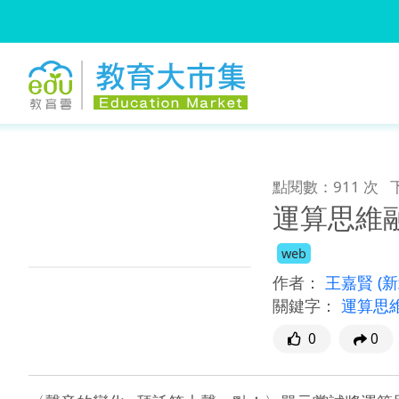
:::
跳到主要內容
:::
點閱數：911 次
運算思維
web
作者：
王嘉賢
(
關鍵字：
運算思
0
0