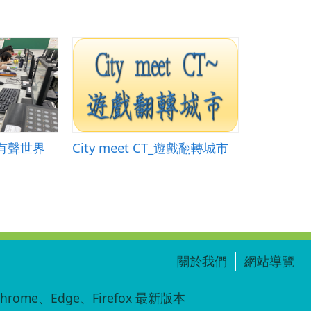
教
材-
聲
音
的
變
化
─
拜
託
笑
有聲世界
City meet CT_遊戲翻轉城市
大
聲
一
點！.zip
關於我們
網站導覽
ome、Edge、Firefox 最新版本