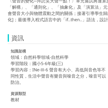
〈聲音的變化─拜託笑大聲一點！〉單元嘗試將運算
「解構」、「通則化」、「抽象化」及「演算法」元
會聲音大小與物體震動之間的關係；接著引導學生歸
化]；最後導入程式語言中的「if..then..」
資訊
知識架構
領域：自然科學領域-自然科學
學習階段：國小5-6年級(三)
學習內容：INe-Ⅲ-6 聲音有大小、高低與音色等不
同性質，生活中聲音有樂音與噪音之分，噪音可以
防治。
資源類型
教材