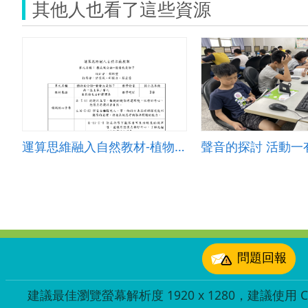
其他人也看了這些資源
運算思維融入自然教材-植物的分類─猜猜我是誰？
聲音的探討 活動一
:::
問題回報
建議最佳瀏覽螢幕解析度 1920 x 1280，建議使用 Chr