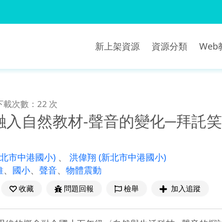
新上架資源
資源分類
We
下載次數：22 次
融入自然教材-聲音的變化─拜託
新北市中港國小)
、
洪偉翔
(新北市中港國小)
維
、
國小
、
聲音
、
物體震動
收藏
問題回報
檢舉
加入追蹤