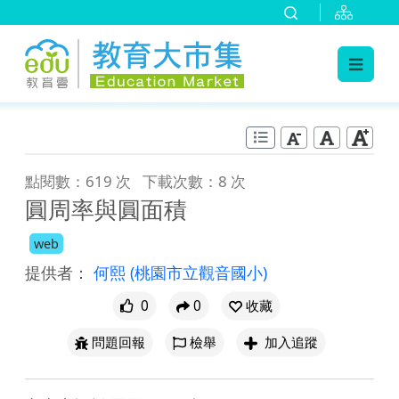
:::
跳到主要內容
:::
點閱數：619 次
下載次數：8 次
圓周率與圓面積
web
提供者：
何熙
(桃園市立觀音國小)
0
0
收藏
問題回報
檢舉
加入追蹤