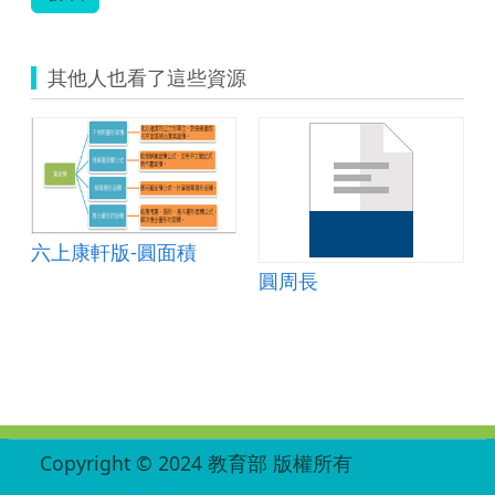
其他人也看了這些資源
六上康軒版-圓面積
圓周長
:::
Copyright © 2024 教育部 版權所有
ED27030007-001