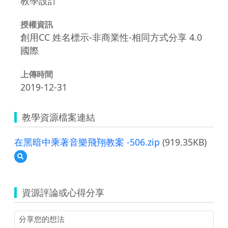
教學設計
授權資訊
創用CC 姓名標示-非商業性-相同方式分享 4.0
國際
上傳時間
2019-12-31
教學資源檔案連結
在黑暗中乘著音樂飛翔教案 -506.zip
(919.35KB)
預
覽
在
黑
資源評論或心得分享
暗
中
乘
著