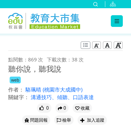
:::
跳到主要內容
:::
點閱數：869 次
下載次數：38 次
聽你說，聽我說
web
作者：
駱珮晴
(桃園市大成國中)
關鍵字：
溝通技巧、傾聽、口語表達
0
0
收藏
問題回報
檢舉
加入追蹤