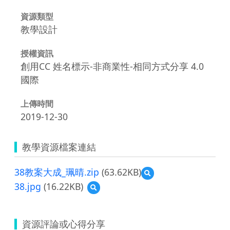
資源類型
教學設計
授權資訊
創用CC 姓名標示-非商業性-相同方式分享 4.0
國際
上傳時間
2019-12-30
教學資源檔案連結
38教案大成_珮晴.zip
(63.62KB)
預
覽
38.jpg
(16.22KB)
預
38
覽
教
38.jpg
案
大
資源評論或心得分享