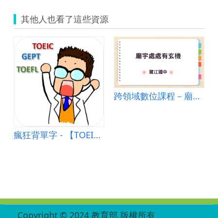
化
石.zip
其他人也看了這些資源
跨領域數位課程－廟宇處處有玄機
MAPS暖身題
瘋狂背單字 - 【TOEIC + TOEFL + 全民英檢】
:::
Copyright © 2024 教育部 版權所有