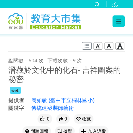
:::
跳到主要內容
:::
點閱數：604 次
下載次數：9 次
潛藏於文化中的化石- 吉祥圖案的
秘密
web
提供者：
簡如敏
(臺中市立桐林國小)
關鍵字：
傳統建築裝飾藝術
0
0
收藏
問題回報
檢舉
加入追蹤