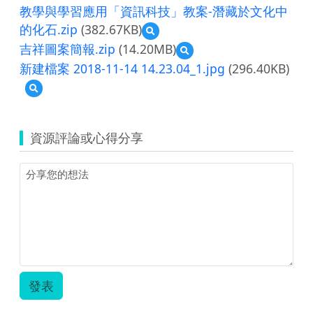
教學與學習應用「資訊科技」教案-潛藏於文化中
的化石.zip
(382.67KB)
預
覽
吉祥圖案簡報.zip
(14.20MB)
預
教
覽
新建檔案 2018-11-14 14.23.04_1.jpg
(296.40KB)
學
吉
與
預
祥
學
覽
圖
習
新
案
應
建
簡
資源評論或心得分享
用
檔
報.zip
「資
案
訊
2018-
科
11-
技」
14
教
14.23.04_1.jpg
案-
潛
藏
於
文
化
發表
中
的