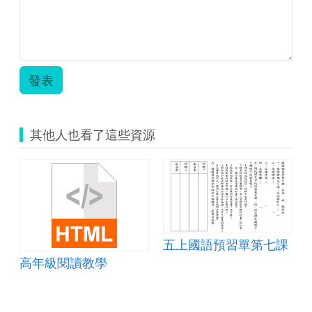
己
己.pdf
暖
身
題-
如
敏-20250922.pdf
發表
其他人也看了這些資源
五上國語預習單第七課
文)教學設計
高年級閱讀教學