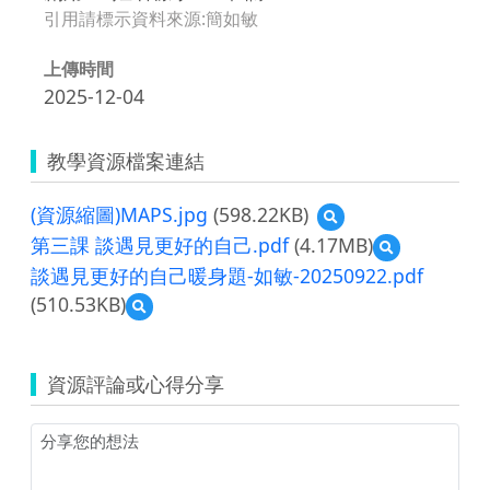
引用請標示資料來源:簡如敏
上傳時間
2025-12-04
教學資源檔案連結
(資源縮圖)MAPS.jpg
(598.22KB)
預
覽
第三課 談遇見更好的自己.pdf
(4.17MB)
預
(資
覽
談遇見更好的自己暖身題-如敏-20250922.pdf
源
第
縮
(510.53KB)
預
三
圖)MAPS.jpg
覽
課
談
談
遇
遇
資源評論或心得分享
見
見
更
更
好
好
的
的
自
自