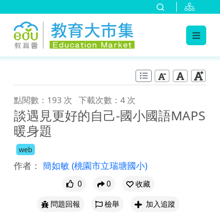
:::
跳到主要內容
:::
點閱數：193 次
下載次數：4 次
談遇見更好的自己-國小國語MAPS
暖身題
web
作者：
簡如敏
(桃園市立瑞塘國小)
0
0
收藏
問題回報
檢舉
加入追蹤