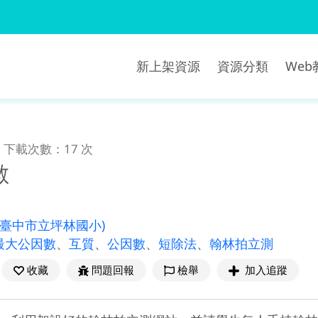
新上架資源
資源分類
We
下載次數：17 次
數
(臺中市立坪林國小)
最大公因數
、
互質
、
公因數
、
短除法
、
翰林拍立測
收藏
問題回報
檢舉
加入追蹤