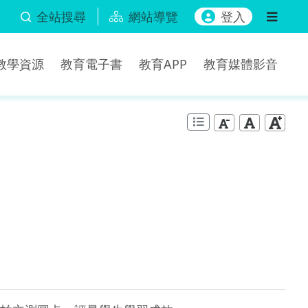
全站搜尋
網站導覽
登入
b教學資源
教育電子書
教育APP
教育媒體影音