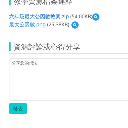
教學資源檔案連結
六年級最大公因數教案.zip
(54.00KB)
預
覽
最大公因數.png
(25.38KB)
預
六
覽
年
最
級
大
最
資源評論或心得分享
公
大
因
公
數.png
因
數
教
案.zip
發表