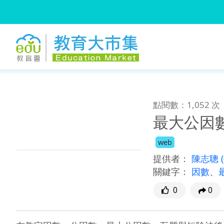
:::
跳到主要內容
:::
點閱數：1,052 次
最大公因
web
提供者：
陳志聰
關鍵字：
因數
、
0
0