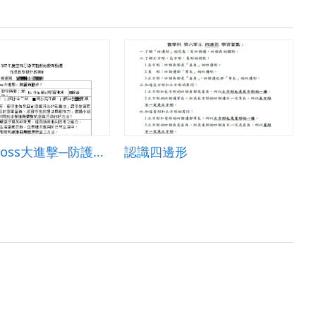
對抗空汙Boss大進擊─防護有撇步！
認識四邊形