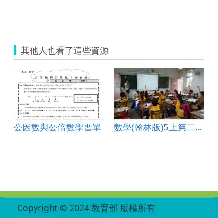
其他人也看了這些資源
公因數與公倍數學習單
數學(翰林版)5上第二單元2-3最大公因數
:::
Copyright © 2024 教育部 版權所有