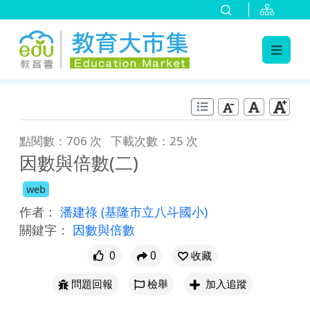
:::
跳到主要內容
:::
點閱數：706 次
下載次數：25 次
因數與倍數(二)
web
作者：
潘建祿
(基隆市立八斗國小)
關鍵字：
因數與倍數
0
0
收藏
問題回報
檢舉
加入追蹤