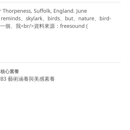
 Thorpeness, Suffolk, England. June 
eminds、skylark、birds、but、nature、bird-
<br/>資料來源：freesound ( 
核心素養
B3 藝術涵養與美感素養