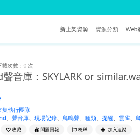
新上架資源
資源分類
We
下載次數：0 次
d聲音庫：SKYLARK or similar.w
2
市集執行團隊
und
、
聲音庫
、
現場記錄
、
鳥鳴聲
、
種類
、
提醒
、
雲雀
、
收藏
問題回報
檢舉
加入追蹤