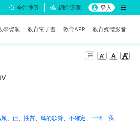
全站搜尋
網站導覽
登入
b教學資源
教育電子書
教育APP
教育媒體影音
av
鳥類
、
但
、
性質
、
鳥的歌聲
、
不確定
、
一個
、
我