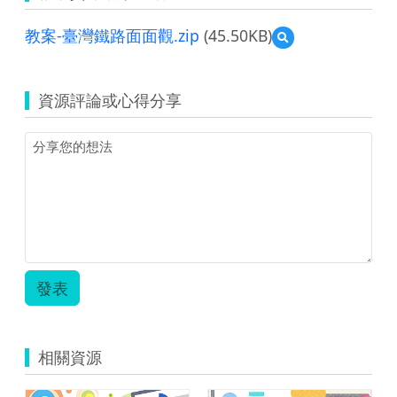
教案-臺灣鐵路面面觀.zip
(45.50KB)
預
覽
教
案-
資源評論或心得分享
臺
灣
鐵
路
面
面
觀.zip
發表
相關資源