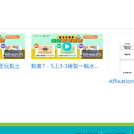
00:02:21
00:04:03
創意玩黏土
動畫7：5上3-3繪製㇐幅水彩自畫像
Affixati