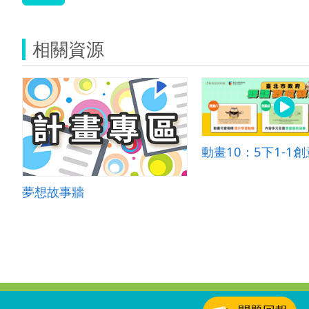
相關資源
動畫10：5下1-1
夢想故事牆
:::