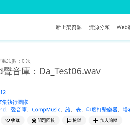
新上架資源
資源分類
We
下載次數：0 次
nd聲音庫：Da_Test06.wav
12
市集執行團隊
und
、
聲音庫
、
CompMusic
、
給
、
表
、
印度打擊樂器
、
塔
收藏
問題回報
檢舉
加入追蹤