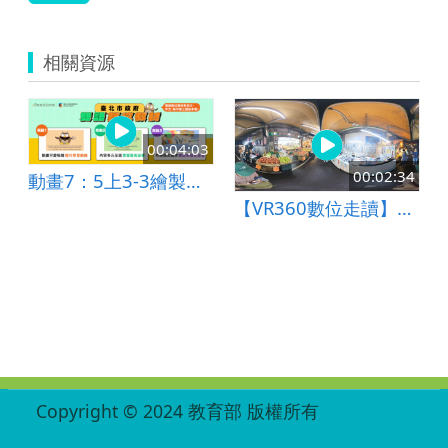
相關資源
00:04:03
00:02:34
動畫7：5上3-3繪製㇐幅水彩自畫像
【VR360數位走讀】臺北市－景美夜市
:::
Copyright © 2024 教育部 版權所有
ED27030007-002