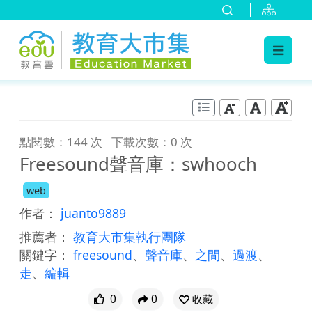
:::
跳到主要內容
:::
點閱數：144 次
下載次數：0 次
Freesound聲音庫：swhooch
web
作者：
juanto9889
推薦者：
教育大市集執行團隊
關鍵字：
freesound
、
聲音庫
、
之間
、
過渡
、
走
、
編輯
0
0
收藏