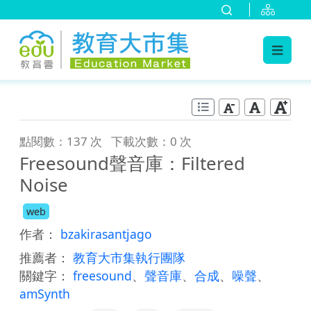
:::
跳到主要內容
:::
點閱數：137 次
下載次數：0 次
Freesound聲音庫：Filtered
Noise
web
作者：
bzakirasantjago
推薦者：
教育大市集執行團隊
關鍵字：
freesound
、
聲音庫
、
合成
、
噪聲
、
amSynth