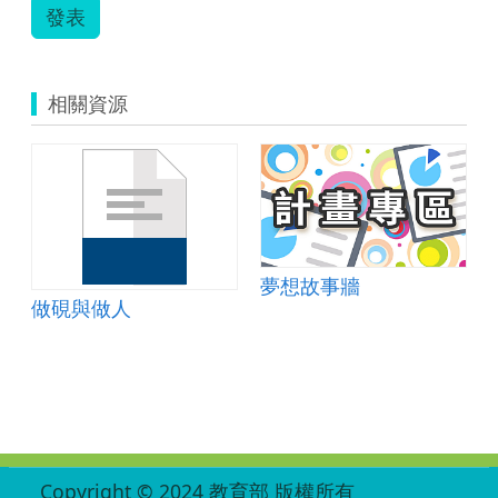
發表
相關資源
cartoon snow kid
夢想故事牆
做硯與做人
:::
Copyright © 2024 教育部 版權所有