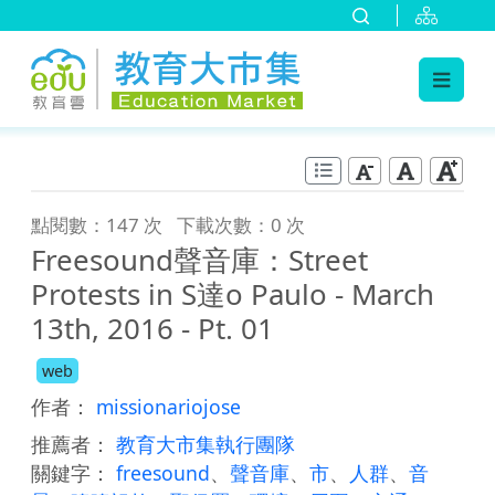
:::
跳到主要內容
:::
點閱數：147 次
下載次數：0 次
Freesound聲音庫：Street
Protests in S達o Paulo - March
13th, 2016 - Pt. 01
web
作者：
missionariojose
推薦者：
教育大市集執行團隊
關鍵字：
freesound
、
聲音庫
、
市
、
人群
、
音