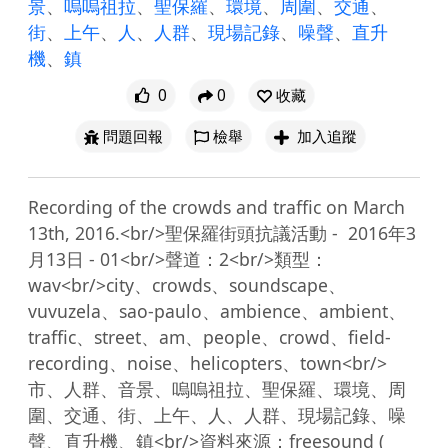
景
、
嗚嗚祖拉
、
聖保羅
、
環境
、
周圍
、
交通
、
街
、
上午
、
人
、
人群
、
現場記錄
、
噪聲
、
直升
機
、
鎮
0
0
收藏
問題回報
檢舉
加入追蹤
Recording of the crowds and traffic on March 
13th, 2016.<br/>聖保羅街頭抗議活動 -  2016年3
月13日 - 01<br/>聲道：2<br/>類型：
wav<br/>city、crowds、soundscape、
vuvuzela、sao-paulo、ambience、ambient、
traffic、street、am、people、crowd、field-
recording、noise、helicopters、town<br/>
市、人群、音景、嗚嗚祖拉、聖保羅、環境、周
圍、交通、街、上午、人、人群、現場記錄、噪
聲、直升機、鎮<br/>資料來源：freesound ( 