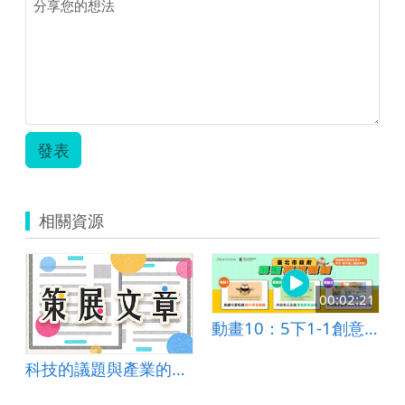
發表
相關資源
00:02:21
動畫10：5下1-1創意玩黏土
ized Feather
科技的議題與產業的認識