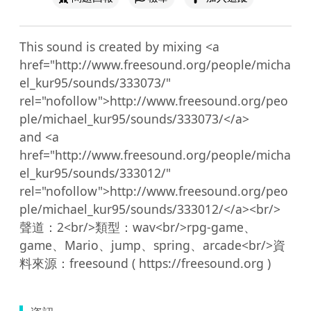
This sound is created by mixing <a 
href="http://www.freesound.org/people/micha
el_kur95/sounds/333073/" 
rel="nofollow">http://www.freesound.org/peo
ple/michael_kur95/sounds/333073/</a>

and <a 
href="http://www.freesound.org/people/micha
el_kur95/sounds/333012/" 
rel="nofollow">http://www.freesound.org/peo
ple/michael_kur95/sounds/333012/</a><br/>
聲道：2<br/>類型：wav<br/>rpg-game、
game、Mario、jump、spring、arcade<br/>資