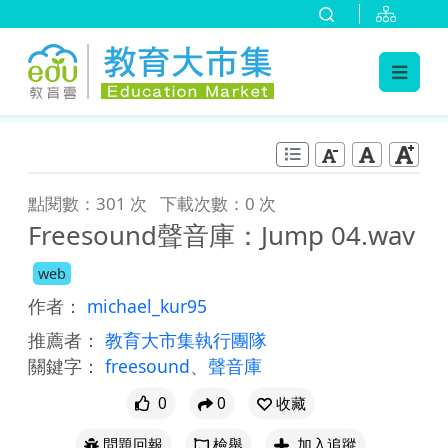
:::
跳到主要內容
:::
點閱數：301 次
下載次數：0 次
Freesound聲音庫：Jump 04.wav
web
作者：
michael_kur95
推薦者：
教育大市集執行團隊
關鍵字：
freesound
、
聲音庫
0
0
收藏
問題回報
檢舉
加入追蹤