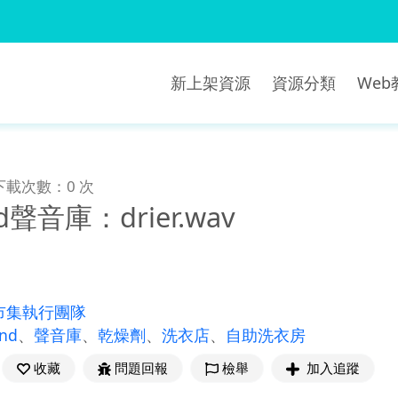
新上架資源
資源分類
We
下載次數：0 次
nd聲音庫：drier.wav
市集執行團隊
und
、
聲音庫
、
乾燥劑
、
洗衣店
、
自助洗衣房
收藏
問題回報
檢舉
加入追蹤