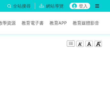
全站搜尋
網站導覽
登入
b教學資源
教育電子書
教育APP
教育媒體影音