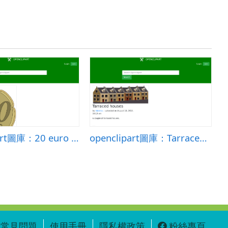
openclipart圖庫：20 euro cent
openclipart圖庫：Tarraced houses
o
常見問題
使用手冊
隱私權政策
粉絲專頁