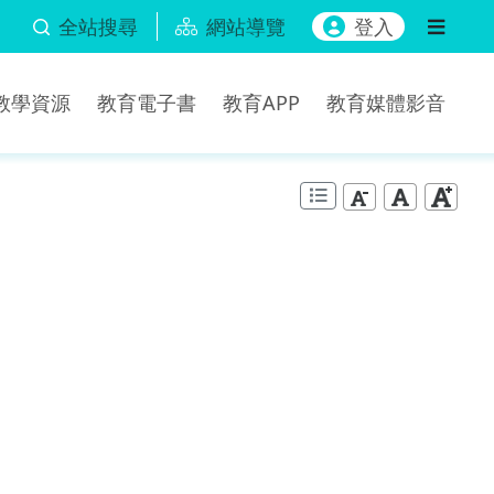
全站搜尋
網站導覽
登入
b教學資源
教育電子書
教育APP
教育媒體影音