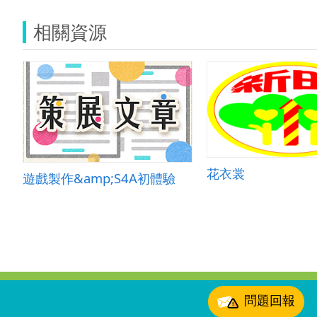
相關資源
花衣裳
遊戲製作&amp;S4A初體驗
:::
問題回報