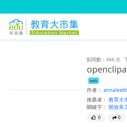
:::
跳到主要內容
:::
點閱數：366 次
opencli
web
作者：
annaleebl
推薦者：
教育大
關鍵字：
開放美
0
0