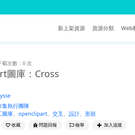
新上架資源
資源分類
We
下載次數：0 次
part圖庫：Cross
ysse
市集執行團隊
工圖庫
、
openclipart
、
交叉
、
設計
、
形狀
收藏
問題回報
檢舉
加入追蹤