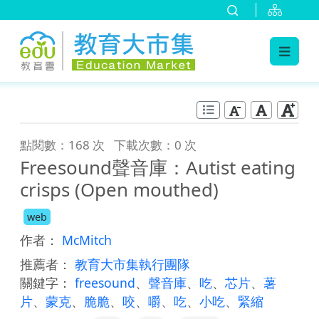
:::
跳到主要內容
:::
點閱數：168 次
下載次數：0 次
Freesound聲音庫：Autist eating
crisps (Open mouthed)
web
作者：
McMitch
推薦者：
教育大市集執行團隊
關鍵字：
freesound
、
聲音庫
、
吃
、
芯片
、
薯
片
、
蒙克
、
脆脆
、
咬
、
嚼
、
吃
、
小吃
、
緊縮