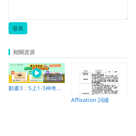
發表
相關資源
00:02:14
動畫3：5上1-3神奇的馬賽克
remix
Affixation 詞綴