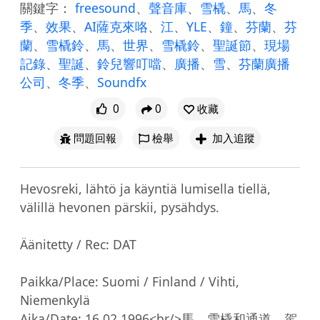
關鍵字：
freesound
、
聲音庫
、
雪橇
、
馬
、
冬
季
、
效果
、
AI薩克來咯
、
江
、
YLE
、
鐘
、
芬蘭
、
芬
蘭
、
雪橇鈴
、
馬
、
世界
、
雪橇鈴
、
聖誕節
、
現場
記錄
、
聖誕
、
鈴兒響叮噹
、
廣播
、
雪
、
芬蘭廣播
公司
、
冬季
、
Soundfx
0
0
收藏
問題回報
檢舉
加入追蹤
Hevosreki, lähtö ja käyntiä lumisella tiellä, 
välillä hevonen pärskii, pysähdys.

Äänitetty / Rec: DAT

Paikka/Place: Suomi / Finland / Vihti, 
Niemenkylä

Aika/Date: 16.02.1996<br/>馬，雪橇和通道，駕