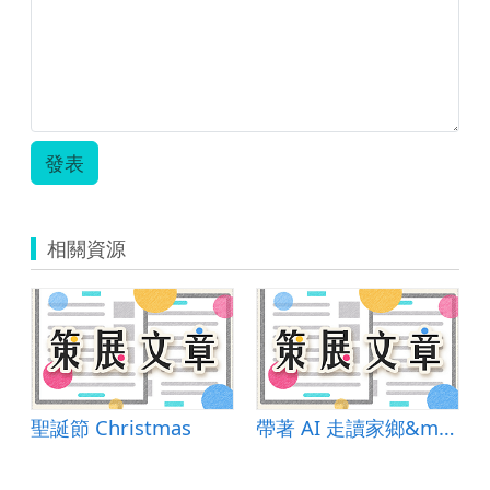
發表
相關資源
：drop - lineart
聖誕節 Christmas
帶著 AI 走讀家鄉&mdash;&mdash;我的「AI 故事家」教學現場筆記