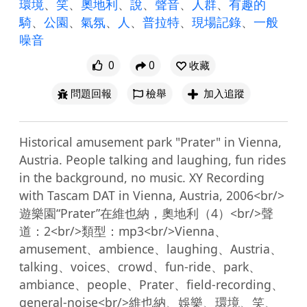
環境
、
笑
、
奧地利
、
說
、
聲音
、
人群
、
有趣的
騎
、
公園
、
氣氛
、
人
、
普拉特
、
現場記錄
、
一般
噪音
0
0
收藏
問題回報
檢舉
加入追蹤
Historical amusement park "Prater" in Vienna, 
Austria. People talking and laughing, fun rides 
in the background, no music. XY Recording 
with Tascam DAT in Vienna, Austria, 2006<br/>
遊樂園“Prater”在維也納，奧地利（4）<br/>聲
道：2<br/>類型：mp3<br/>Vienna、
amusement、ambience、laughing、Austria、
talking、voices、crowd、fun-ride、park、
ambiance、people、Prater、field-recording、
general-noise<br/>維也納、娛樂、環境、笑、