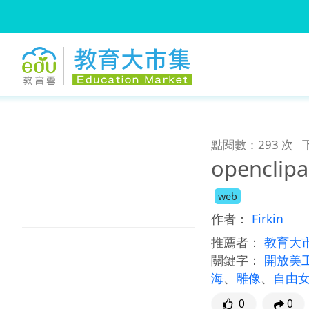
:::
跳到主要內容
:::
點閱數：293 次
openclipa
web
作者：
Firkin
推薦者：
教育大
關鍵字：
開放美
海
、
雕像
、
自由
0
0