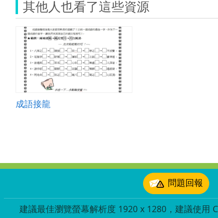
其他人也看了這些資源
成語接龍
:::
問題回報
建議最佳瀏覽螢幕解析度 1920 x 1280，建議使用 Chr