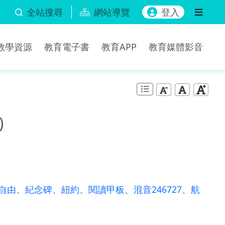
全站搜尋
網站導覽
登入
b教學資源
教育電子書
教育APP
教育媒體影音
)
自由
、
紀念碑
、
紐約
、
閱讀甲板
、
混音246727
、
航