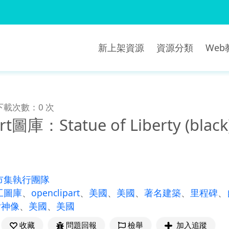
新上架資源
資源分類
We
下載次數：0 次
rt圖庫：Statue of Liberty (black
市集執行團隊
工圖庫
、
openclipart
、
美國
、
美國
、
著名建築
、
里程碑
、
女神像
、
美國
、
美國
收藏
問題回報
檢舉
加入追蹤