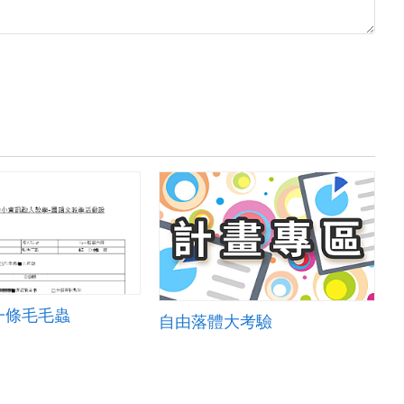
一條毛毛蟲
自由落體大考驗