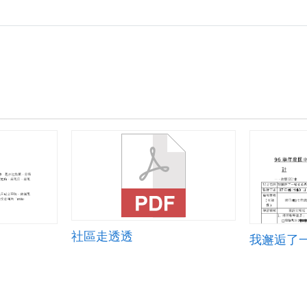
社區走透透
我邂逅了