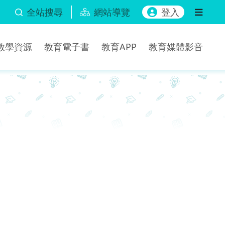
全站搜尋
網站導覽
登入
b教學資源
教育電子書
教育APP
教育媒體影音