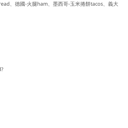
ead、德國-火腿ham、墨西哥-玉米捲餅tacos、義大
d?