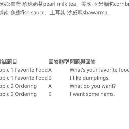
珍珠奶茶pearl milk tea、美國-玉米麵包cornbr
越南-魚露fish sauce、土耳其-沙威瑪shawarma。
對話題目
回答類型
問題與回答
opic 1 Favorite Food
A
What's your favorite foo
opic 1 Favorite Food
B
I like dumplings.
opic 2 Ordering
A
What do you want?
opic 2 Ordering
B
I want some hams.