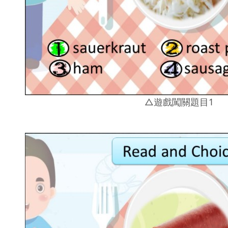
△遊戲闖關題目1