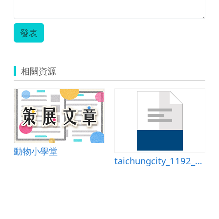
發表
相關資源
(弓形寄生蛤)
動物小學堂
taichungcity_1192_資訊種子語文科教學設計by康軒版六上第十課陳思三帖.doc