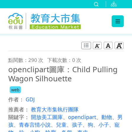
:::
跳到主要內容
:::
點閱數：290 次
下載次數：0 次
openclipart圖庫：Child Pulling
Wagon Silhouette
web
作者：
GDJ
推薦者：
教育大市集執行團隊
關鍵字：
開放美工圖庫
、
openclipart
、
動物
、
男
孩
、
青春言情小說
、
兒童
、
孩子
、
狗
、
小子
、
寵