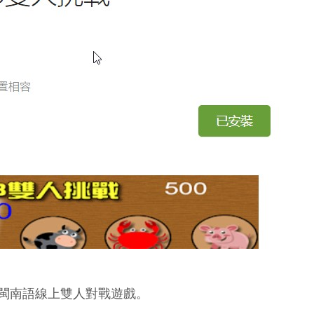
行閩南語線上雙人對戰遊戲。