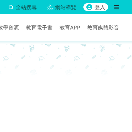
全站搜尋
網站導覽
登入
b教學資源
教育電子書
教育APP
教育媒體影音