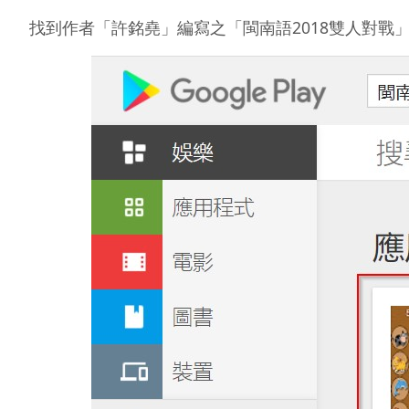
找到作者「許銘堯」編寫之「閩南語2018雙人對戰」