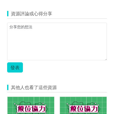
一
(資
活
源
動
資源評論或心得分享
縮
創
圖)113
新
年
教
示
學
例
示
上
例
架
_
_
國
資
小
源
英
代
語
發表
表
_005.pdf
圖.png
的
副
本.pdf
其他人也看了這些資源