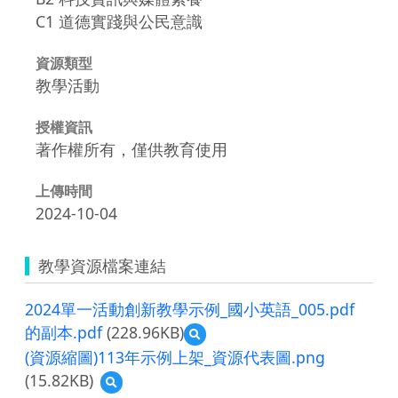
C1 道德實踐與公民意識
資源類型
教學活動
授權資訊
著作權所有，僅供教育使用
上傳時間
2024-10-04
教學資源檔案連結
2024單一活動創新教學示例_國小英語_005.pdf
的副本.pdf
(228.96KB)
預
覽
(資源縮圖)113年示例上架_資源代表圖.png
2024
(15.82KB)
預
單
覽