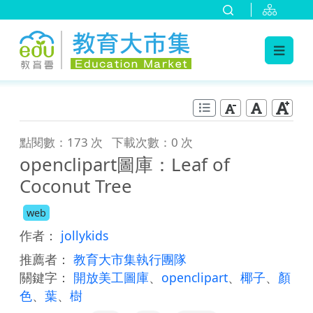
:::
跳到主要內容
:::
點閱數：173 次
下載次數：0 次
openclipart圖庫：Leaf of
Coconut Tree
web
作者：
jollykids
推薦者：
教育大市集執行團隊
關鍵字：
開放美工圖庫
、
openclipart
、
椰子
、
顏
色
、
葉
、
樹