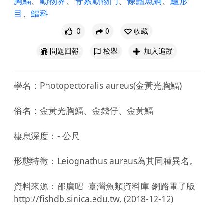
胸鰏
、
動物界
、
脊索動物門
、
條鰭魚綱
、
鱸形
目
、
鰏科
0
0
收藏
問題回報
檢舉
加入追蹤
學名：Photopectoralis aureus(金黃光胸鰏)

俗名：金黃光胸鰏、金錢仔、金黃鰏

棲息深度：- 公尺

形態特徵：Leiognathus aureus為其同種異名。

資料來源：邵廣昭  臺灣魚類資料庫 網路電子版  
http://fishdb.sinica.edu.tw, (2018-12-12)