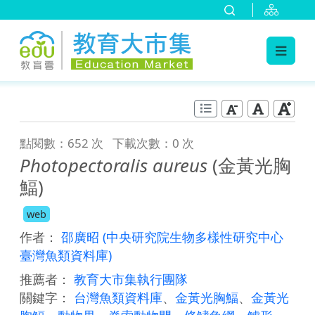
:::
跳到主要內容
:::
點閱數：652 次
下載次數：0 次
Photopectoralis aureus
(金黃光胸
鰏)
web
作者：
邵廣昭
(中央研究院生物多樣性研究中心
臺灣魚類資料庫)
推薦者：
教育大市集執行團隊
關鍵字：
台灣魚類資料庫
、
金黃光胸鰏
、
金黃光