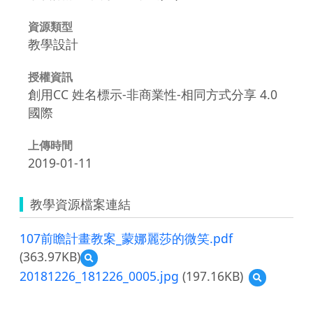
資源類型
教學設計
授權資訊
創用CC 姓名標示-非商業性-相同方式分享 4.0
國際
上傳時間
2019-01-11
教學資源檔案連結
107前瞻計畫教案_蒙娜麗莎的微笑.pdf
(363.97KB)
預
覽
20181226_181226_0005.jpg
(197.16KB)
預
107
覽
前
20181226_18
瞻