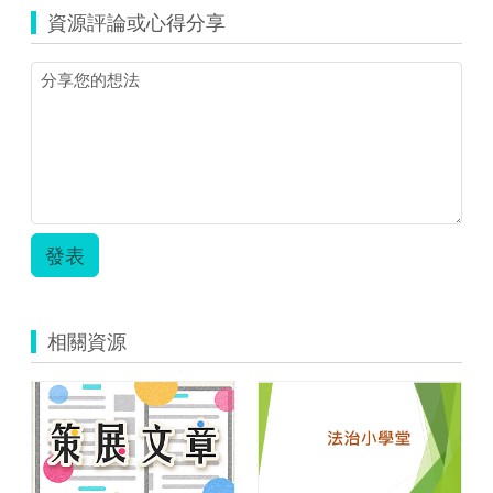
計
資源評論或心得分享
畫
教
案
_
蒙
娜
麗
莎
的
微
笑.pdf
發表
相關資源