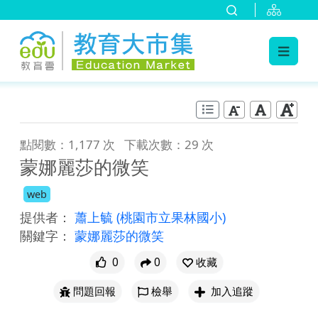
:::
跳到主要內容
:::
點閱數：1,177 次
下載次數：29 次
蒙娜麗莎的微笑
web
提供者：
蕭上毓
(桃園市立果林國小)
關鍵字：
蒙娜麗莎的微笑
0
0
收藏
問題回報
檢舉
加入追蹤