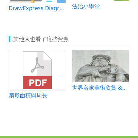
法治小學堂
DrawExpress Diagram Lite
其他人也看了這些資源
世界名家美術欣賞 &ndash; 蒙娜麗莎
與摘要段落大意
扇形面積與周長