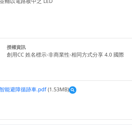
輔以電路板中之 LED

授權資訊
創用CC 姓名標示-非商業性-相同方式分享 4.0 國際
智能避障循跡車.pdf
(1.53MB)
預
覽
3-
14
南
崗
國
中