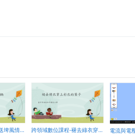
陳
迪
昉
—
進
階
(創
新)
教
學
—
mBot
全
自
動
智
能
避
障
循
跡
車.pdf
跨領域數位課程-天送埤風情 地底下的小火鍋
跨領域數位課程-褪去綠衣穿上彩衣的葉子
電流與電