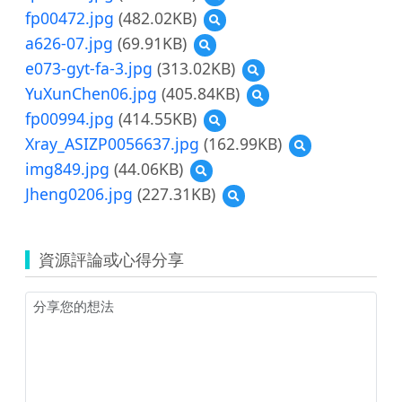
e073-
覽
fp00472.jpg
(482.02KB)
預
gyt-
fp00471.jpg
覽
fa-
a626-07.jpg
(69.91KB)
預
fp00472.jpg
2.jpg
覽
e073-gyt-fa-3.jpg
(313.02KB)
預
a626-
覽
YuXunChen06.jpg
(405.84KB)
預
07.jpg
e073-
覽
fp00994.jpg
(414.55KB)
預
gyt-
YuXunChen06.jpg
覽
fa-
Xray_ASIZP0056637.jpg
(162.99KB)
預
fp00994.jpg
3.jpg
覽
img849.jpg
(44.06KB)
預
Xray_ASIZP005663
覽
Jheng0206.jpg
(227.31KB)
預
img849.jpg
覽
Jheng0206.jpg
資源評論或心得分享