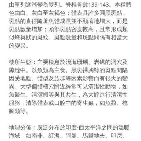
由單列逐漸變為雙列。脊椎骨數139-143。本種體
色由白、灰白至灰褐色；體表具許多圓黑斑點，
斑點的直徑隨著魚體成長並不顯著地增大，而是
斑點數量增加；頭部斑點密度較高，且常形成類
似蜂巢狀的斑紋。斑點數量和斑點間隔有相當大
的變異。

棲所生態：主要棲息於淺海珊瑚、岩礁的洞穴及
隙縫中。以魚類為主食。黑斑裸胸鯙的斑點間隔
因受地點、體型及族群等因素影響而有很大的變
異。大型個體棲穴附近經常可見清潔性動物，如
魚醫生、清潔蝦等與其共生，為大鯙進行清潔性
服務，清除體表或口腔中的寄生蟲，如魚蝨、橈
腳類等。

地理分佈：廣泛分布於印度-西太平洋之間的溫暖
海域：如南非、紅海、阿曼、馬爾地夫、印尼、