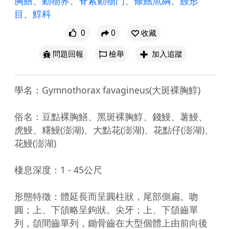
胸鱔
、
動物界
、
脊索動物門
、
條鰭魚綱
、
鰻形
目
、
鯙科
0
0
收藏
問題回報
檢舉
加入追蹤
學名：Gymnothorax favagineus(大斑裸胸鯙)

俗名：豆點裸胸鱔、黑斑裸胸鯙、錢鰻、薯鰻、
虎鰻、糬鰻(澎湖)、大點花(澎湖)、花點仔(澎湖)、
花鰻(澎湖)

棲息深度：1 - 45公尺

形態特徵：體延長而呈圓柱狀，尾部側扁。吻
圓；上、下頜略呈鉤狀。尖牙；上、下頜齒單
列，頜間齒單列，鋤骨齒在大型個體上由前向後