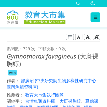
:::
跳到主要內容
:::
點閱數：729 次
下載次數：0 次
Gymnothorax favagineus
(大斑裸
胸鯙)
web
作者：
邵廣昭
(中央研究院生物多樣性研究中心
臺灣魚類資料庫)
推薦者：
教育大市集執行團隊
關鍵字：
台灣魚類資料庫
、
大斑裸胸鯙
、
豆點裸