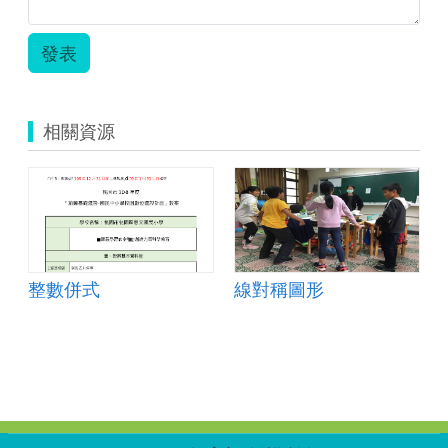
發表
相關資源
整數併式
線對稱圖形
:::