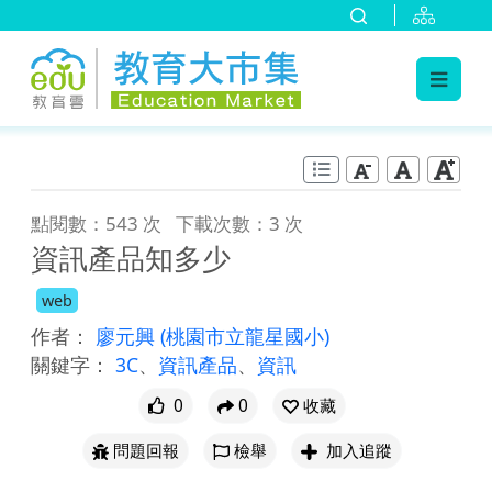
:::
跳到主要內容
:::
點閱數：543 次
下載次數：3 次
資訊產品知多少
web
作者：
廖元興
(桃園市立龍星國小)
關鍵字：
3C
、
資訊產品
、
資訊
0
0
收藏
問題回報
檢舉
加入追蹤