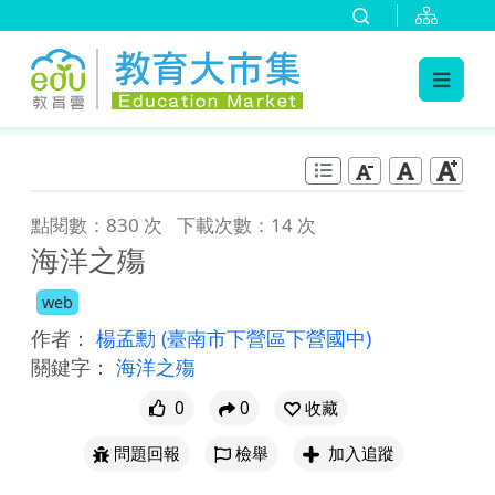
:::
跳到主要內容
:::
點閱數：830 次
下載次數：14 次
海洋之殤
web
作者：
楊孟勳
(臺南市下營區下營國中)
關鍵字：
海洋之殤
0
0
收藏
問題回報
檢舉
加入追蹤