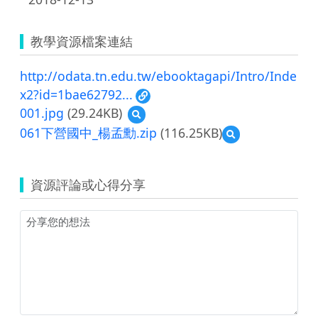
教學資源檔案連結
http://odata.tn.edu.tw/ebooktagapi/Intro/Inde
x2?id=1bae62792...
001.jpg
(29.24KB)
預
覽
061下營國中_楊孟勳.zip
(116.25KB)
預
001.jpg
覽
061
下
資源評論或心得分享
營
國
中
_
楊
孟
勳.zip