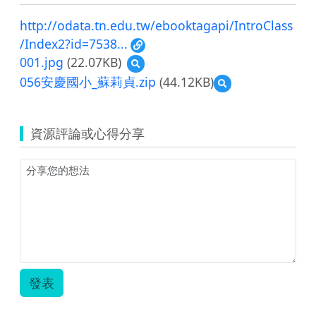
http://odata.tn.edu.tw/ebooktagapi/IntroClass
/Index2?id=7538...
001.jpg
(22.07KB)
預
覽
056安慶國小_蘇莉貞.zip
(44.12KB)
預
001.jpg
覽
056
安
資源評論或心得分享
慶
國
小
_
蘇
莉
貞.zip
發表