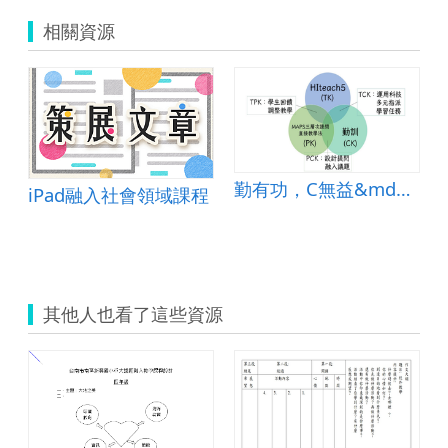
相關資源
ng?
勤有功，C無益&mdash;勤訓TPACK課程活動設計
iPad融入社會領域課程
其他人也看了這些資源